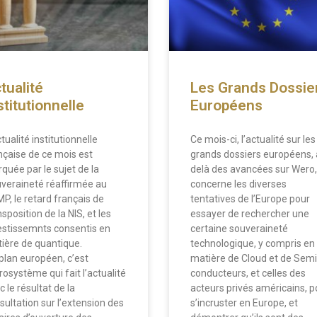
tualité
Les Grands Dossie
stitutionnelle
Européens
tualité institutionnelle
Ce mois-ci, l’actualité sur les
nçaise de ce mois est
grands dossiers européens, 
quée par le sujet de la
delà des avancées sur Wero,
veraineté réaffirmée au
concerne les diverses
P, le retard français de
tentatives de l’Europe pour
sposition de la NIS, et les
essayer de rechercher une
estissemnts consentis en
certaine souveraineté
ière de quantique.
technologique, y compris en
plan européen, c’est
matière de Cloud et de Semi
urosystème qui fait l’actualité
conducteurs, et celles des
 le résultat de la
acteurs privés américains, p
sultation sur l’extension des
s’incruster en Europe, et