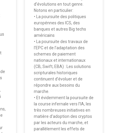
d’évolutions en tout genre.
Notons en particulier:
x
• La poursuite des politiques
europénnes des ICS, des
banques et autres Big techs
ous
américains
• La poursuite des travaux de
l’EPC et de l’adaptation des
t
schemes de paiement
nationaux et internationaux
(CB, Swift, EBA) : Les solutions
 de
scripturales historiques
es
continuent d’évoluer et de
,
répondre aux besoins du
A
marche.
i
• Et évidemment la poursuite de
la course infernale vers l’IA, les
ns,
très nombreuses initiatives en
de
matière d’adoption des cryptos
par les acteurs du marche, et
ur
parallèlement les effets de