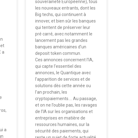
souveraineté Européenne), tous
les nouveaux entrants, dont les
Big techs, qui continuent à
innover, et bien sûr les banques
qui tentent de préserver leur
pré carré, avec notamment le
en
lancement pas les grandes
 et
banques américaines d’un
E a
deposit token commun.
Ces annonces concernent l’IA,
qui capte l’essentiel des
annonces, le Quantique avec
l’apparition de services et de
solutions dès cette année ou
l’an prochain, les
e
cryptopaiements…. Au passage,
et on ne l’oublie pas, les ravages
ros,
de l’IA sur les organisations et
entreprises en matière de
ressources humaines, sur la
ui a
sécurité des paiements, qui
un
reste un sujet de forte actualité.