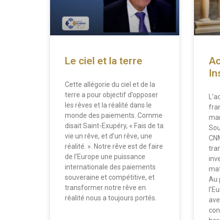
Le ciel et la terre
Ac
In
Cette allégorie du ciel et de la
terre a pour objectif d’opposer
L’ac
les rêves et la réalité dans le
fra
monde des paiements. Comme
mar
disait Saint-Exupéry, « Fais de ta
Sou
vie un rêve, et d’un rêve, une
CNM
réalité. ». Notre rêve est de faire
tran
de l’Europe une puissance
inv
internationale des paiements
mat
souveraine et compétitive, et
Au 
transformer notre rêve en
l’E
réalité nous a toujours portés.
avec
con