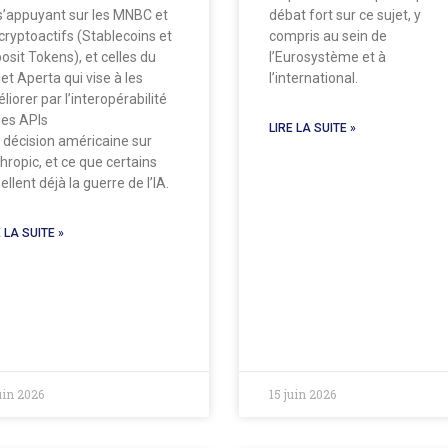
s’appuyant sur les MNBC et
débat fort sur ce sujet, y
 cryptoactifs (Stablecoins et
compris au sein de
osit Tokens), et celles du
l’Eurosystème et à
jet Aperta qui vise à les
l’international.
liorer par l’interopérabilité
 les APIs
LIRE LA SUITE »
a décision américaine sur
hropic, et ce que certains
llent déjà la guerre de l’IA.
 LA SUITE »
uin 2026
15 juin 2026