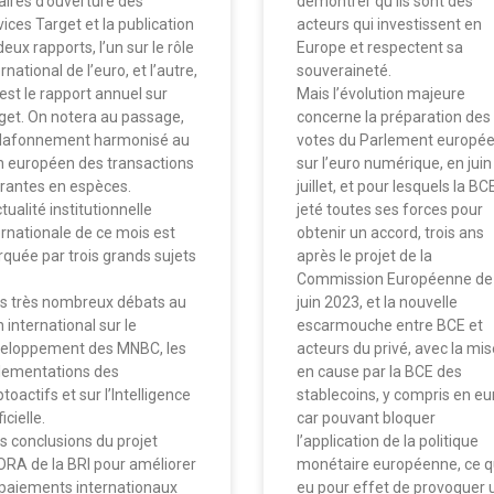
aires d’ouverture des
démontrer qu’ils sont des
vices Target et la publication
acteurs qui investissent en
eux rapports, l’un sur le rôle
Europe et respectent sa
rnational de l’euro, et l’autre,
souveraineté.
 est le rapport annuel sur
Mais l’évolution majeure
get. On notera au passage,
concerne la préparation des
plafonnement harmonisé au
votes du Parlement europé
n européen des transactions
sur l’euro numérique, en juin
rantes en espèces.
juillet, et pour lesquels la BC
tualité institutionnelle
jeté toutes ses forces pour
ernationale de ce mois est
obtenir un accord, trois ans
quée par trois grands sujets
après le projet de la
Commission Européenne de
es très nombreux débats au
juin 2023, et la nouvelle
n international sur le
escarmouche entre BCE et
eloppement des MNBC, les
acteurs du privé, avec la mis
lementations des
en cause par la BCE des
toactifs et sur l’Intelligence
stablecoins, y compris en eu
ficielle.
car pouvant bloquer
es conclusions du projet
l’application de la politique
RA de la BRI pour améliorer
monétaire européenne, ce q
 paiements internationaux
eu pour effet de provoquer 