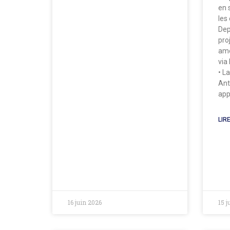
en 
les
Dep
pro
amé
via
• L
Ant
appe
LIRE
16 juin 2026
15 j