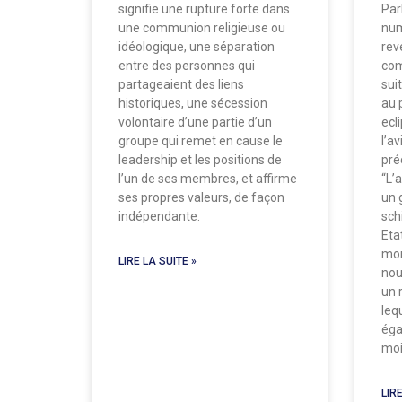
signifie une rupture forte dans
Par
une communion religieuse ou
num
idéologique, une séparation
rev
entre des personnes qui
comp
partageaient des liens
suit
historiques, une sécession
au p
volontaire d’une partie d’un
ecl
groupe qui remet en cause le
l’a
leadership et les positions de
pré
l’un de ses membres, et affirme
“L’
ses propres valeurs, de façon
un 
indépendante.
sch
Eta
mon
LIRE LA SUITE »
nou
un 
leq
éga
moi
LIRE