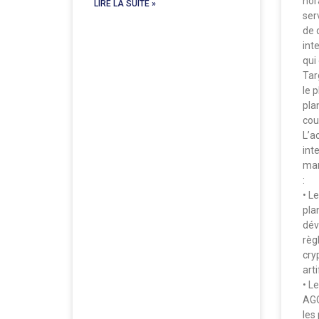
hor
LIRE LA SUITE »
ser
de d
inte
qui
Tar
le 
pla
cou
L’ac
int
mar
:
• L
pla
dév
règ
cryp
arti
• L
AGO
les