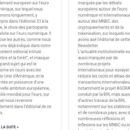
lement européen sur l’euro
marquée par les débats
érique, sur lequel nous
européens autour de l’euro
enons longuement, y
numérique et internationau
ris dans l’éditorial. Et à la
autour des MNBC, des
e, le choix des participants
cryptopaiements et de la
ilote sur l’euro numérique. Il
tokenisation, sur lesquels n
ipse les autres, comme nous
avons axé l’éditorial de cette
vions déjà indique dans notre
Newsletter.
cédent editorial intitulé
L’actualité institutionnelle es
arbre et la forêt”, et masque
aussi marquée par de
grand sujet qui est le
nombreux projets
isme en cours avec les
internationaux pour essayer
ts-Unis d’Amérique, et la
réduire les coûts et délais d
tée en puissance d’une
transactions internationales
velle ambition européenne,
notamment le projet AGOR
rôle mondial pour l’euro, sur
conduit par la BRI, mais auss
uel nous revenons
d’autres travaux de la BRI,
lement dans l’éditorial de ce
notamment sur les stablecoi
s.
et de nombreux pays, avec 
nombreuses réflexions et
inflexions sur les MNBC ou s
 LA SUITE »