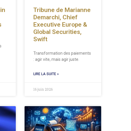
in
Tribune de Marianne
Demarchi, Chief
s
Executive Europe &
Global Securities,
Swift
s
Transformation des paiements
: agir vite, mais agir juste.
LIRE LA SUITE »
16 juin 2026