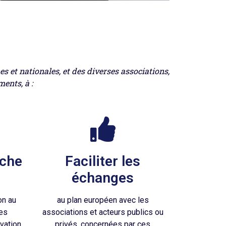
 et nationales, et des diverses associations,
ents, à :
oche
Faciliter les
échanges
on au
au plan européen avec les
des
associations et acteurs publics ou
vation
privés, concernées par ces