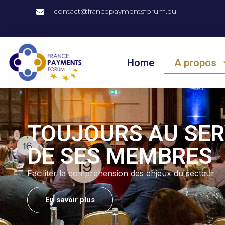
contact@francepaymentsforum.eu
Home
A propos
TOUJOURS AU SER
DE SES MEMBRES
Faciliter la compréhension des enjeux du secteur
En savoir plus