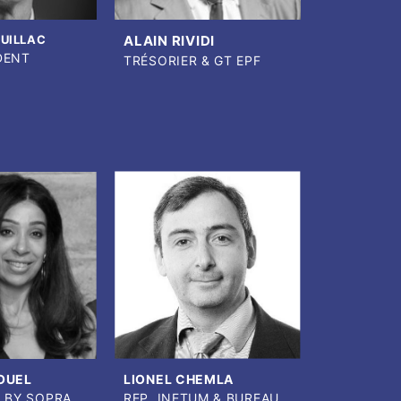
ALAIN RIVIDI
UILLAC
DENT
TRÉSORIER & GT EPF
OUEL
LIONEL CHEMLA
T BY SOPRA
REP. INETUM & BUREAU