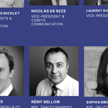
NICOLAS DE SEZE
LAURENT RO
S NICOLET
VICE-PRÉSI
VICE-PRÉSIDENT &
ENTE &
COMITE
COMMUNICATION
TION
RD
RÉMY BELLOIR
SOPHIA BRI
BUREAU & GT
REP. THALES PAYMENT
REP. GALIT