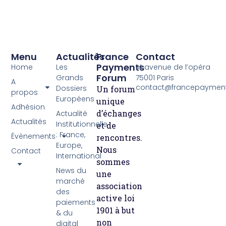
Menu
Actualités
France
Contact
Payments
Home
Les
14 avenue de l’opéra
Forum
Grands
75001 Paris
A
contact@francepayment
Dossiers
Un forum
propos
Européens
unique
Adhésion
d’échanges
Actualité
Actualités
Institutionnelle
et de
: France,
Évènements
rencontres.
Europe,
Nous
Contact
International
sommes
News du
une
marché
association
des
active loi
paiements
1901 à but
& du
non
digital