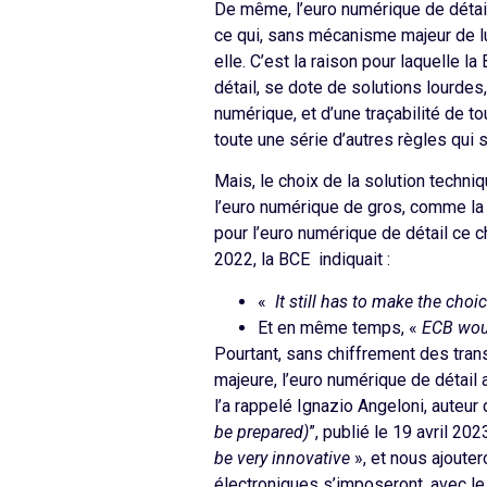
De même, l’euro numérique de détai
ce qui, sans mécanisme majeur de lut
elle. C’est la raison pour laquelle 
détail, se dote de solutions lourdes
numérique, et d’une traçabilité de t
toute une série d’autres règles qui
Mais, le choix de la solution techni
l’euro numérique de gros, comme la 
pour l’euro numérique de détail ce 
2022, la BCE indiquait :
«
It still has to make the choi
Et en même temps, «
ECB woul
Pourtant, sans chiffrement des trans
majeure, l’euro numérique de détail
l’a rappelé Ignazio Angeloni, auteur
be prepared)
”, publié le 19 avril 202
be very innovative
», et nous ajouter
électroniques s’imposeront, avec le