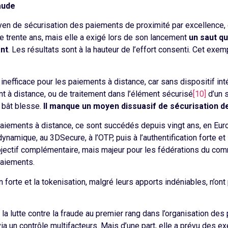
aude
oyen de sécurisation des paiements de proximité par excellence
e trente ans, mais elle a exigé lors de son lancement
un saut qu
ant
. Les résultats sont à la hauteur de l’effort consenti. Cet exem
 inefficace pour les paiements à distance, car sans dispositif in
t à distance, ou de traitement dans l’élément sécurisé
[10]
d’un 
e bât blesse.
Il manque un moyen dissuasif de sécurisation d
s paiements à distance, ce sont succédés depuis vingt ans, en Eu
 dynamique, au 3DSecure, à l’OTP, puis à l’authentification forte e
ctif complémentaire, mais majeur pour les fédérations du comm
paiements.
on forte et la tokenisation, malgré leurs apports indéniables, n’on
 la lutte contre la fraude au premier rang dans l’organisation des
 via un contrôle multifacteurs. Mais d’une part, elle a prévu des 