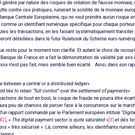
l génère par nature des risques de création de fausse monnaie,
te contre ces pratiques, ruinerait la solidité de la monnaie europ
la Banque Centrale Européenne, qui ne veut prendre aucun risque 
, comme un identifiant numérique spécifique pour chaque porteur 
outes les transactions, en les faisant systématiquement transiter 
 seront détaillées dans le futur Rulebook du Scheme euro numériq
que reste pour le moment non clarifié. Et autant le choix de recou
Banque de France en a fait la démonstration de validité par ses 
choix n’est pas fait, mais semble bien écarté. Ainsi, dans son 
ce between a central or a distributed ledger
»
d like to retain “full control” over the settlement of payments
»
actions de bout en bout, le risque de fraude ne pourra être écar
 aura peu de chances de percer face à la concurrence sur le mar
 d’un rapport commandé par le Parlement européen intitulé “
Digit
3
[2]
, «
The digital payment sector is quite saturated
»
[3]
et dès lor
ons « très sécurisé ». Là, comme ailleurs, les identifiants numér
 temps.