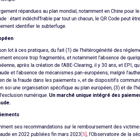
argement répandues au plan mondial, notamment en Chine pour l
 : étant indéchiffrable par tout un chacun, le QR Code peut êtr
ment identifier le subterfuge.
ropéen
on lot à ces pratiques, du fait (1) de l’hétérogénéité des régl
iement encore trop fragmentés, et notamment l’absence de que
ne, après la création de l’ABE-Clearing, il y 30 ans, et EPI, qu
fraude et l’absence de mécanismes pan-européens, malgré l’authen
 de la fraude dans les paiements », et de dispositifs communs d
n soi une organisation spécifique au plan européen, (3) et de l’hé
 l’exclusion numérique.
Un marché unique intégré des paieme
aude.
paiements
amment ses recommandations sur le remboursement des victime
raude en 2022 publiées fin mars 2023
[5]
, l’Observatoire de la 