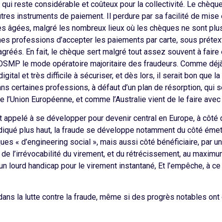
qui reste considérable et coûteux pour la collectivité. Le chèq
utres instruments de paiement. Il perdure par sa facilité de mis
s âgées, malgré les nombreux lieux où les chèques ne sont plus a
ines professions d’accepter les paiements par carte, sous prétex
gréés. En fait, le chèque sert malgré tout assez souvent à fair
 l’OSMP le mode opératoire majoritaire des fraudeurs. Comme déj
gital et très difficile à sécuriser, et dès lors, il serait bon que 
ns certaines professions, à défaut d’un plan de résorption, qui 
 l’Union Européenne, et comme l’Australie vient de le faire avec 
nt appelé à se développer pour devenir central en Europe, à côté d
ndiqué plus haut, la fraude se développe notamment du côté émet
iques « d’engineering social », mais aussi côté bénéficiaire, par 
ait de l’irrévocabilité du virement, et du rétrécissement, au maxi
 un lourd handicap pour le virement instantané, Et l’empêche, à ce
dans la lutte contre la fraude, même si des progrès notables ont