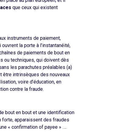
 en place au plan européen, et il
caces
que ceux qui existent
veaux instruments de paiement,
uvrent la porte à l’instantanéité,
des chaînes de paiements de bout en
s ou techniques, qui doivent dès
sans les parachutes préalables (a)
ent être intrinsèques des nouveaux
sation, voire d’éducation, en
tion contre la fraude.
e bout en bout et une identification
n forte, apparaissent des fraudes
une « confirmation of payee » ….