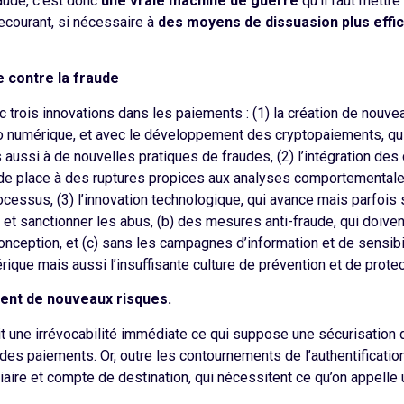
raude, c’est donc
une vraie machine de guerre
qu’il faut mettre
ecourant, si nécessaire à
des moyens de dissuasion plus effi
te contre la fraude
vec trois innovations dans les paiements : (1) la création de nou
o numérique, et avec le développement des cryptopaiements, qui o
mais aussi à de nouvelles pratiques de fraudes, (2) l’intégration 
 de place à des ruptures propices aux analyses comportementale
ocessus, (3) l’innovation technologique, qui avance mais parfois 
s et sanctionner les abus, (b) des mesures anti-fraude, qui doiv
ception, et (c) sans les campagnes d’information et de sensibili
rique mais aussi l’insuffisante culture de prévention et de protec
ent de nouveaux risques.
uit une irrévocabilité immédiate ce qui suppose une sécurisation d
des paiements. Or, outre les contournements de l’authentificatio
aire et compte de destination, qui nécessitent ce qu’on appelle 