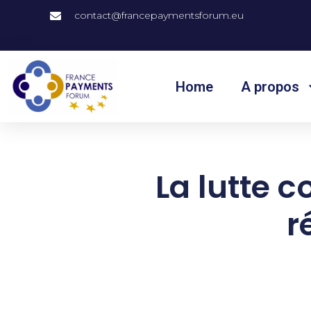
contact@francepaymentsforum.eu
Home
A propos
La lutte c
r