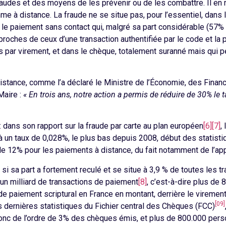
audes et des moyens de les prévenir ou de les combattre. Il en r
me à distance. La fraude ne se situe pas, pour l’essentiel, dans
 le paiement sans contact qui, malgré sa part considérable (57%
proches de ceux d’une transaction authentifiée par le code et la
us par virement, et dans le chèque, totalement suranné mais qui pe
distance, comme l’a déclaré le Ministre de l’Économie, des Finan
Maire :
« En trois ans, notre action a permis de réduire de 30% le
 : dans son rapport sur la fraude par carte au plan européen
[6]
[7]
,
à un taux de 0,028%, le plus bas depuis 2008, début des statist
12% pour les paiements à distance, du fait notamment de l’applic
 sa part a fortement reculé et se situe à 3,9 % de toutes les tra
un milliard de transactions de paiement
[8]
, c’est-à-dire plus d
e paiement scriptural en France en montant, derrière le virement
[09]
es dernières statistiques du Fichier central des Chèques (FCC)
onc de l’ordre de 3% des chèques émis, et plus de 800.000 person