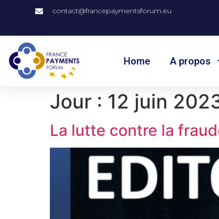
contact@francepaymentsforum.eu
Home
A propos
Jour :
12 juin 202
La lutte contre la fraude