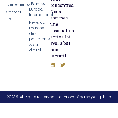
: France,
Évènements
rencontres.
Europe,
Nous
Contact
International
sommes
News du
une
marché
association
des
active loi
paiements
1901 à but
& du
non
digital
lucratif.
2023© All Rights Reserved- mentions légales @Digithelp