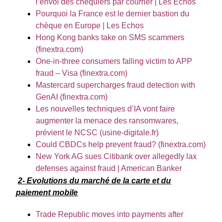
l’envoi des chéquiers par courrier | Les Echos
Pourquoi la France est le dernier bastion du
chèque en Europe | Les Echos
Hong Kong banks take on SMS scammers
(finextra.com)
One-in-three consumers falling victim to APP
fraud – Visa (finextra.com)
Mastercard supercharges fraud detection with
GenAI (finextra.com)
Les nouvelles techniques d’IA vont faire
augmenter la menace des ransomwares,
prévient le NCSC (usine-digitale.fr)
Could CBDCs help prevent fraud? (finextra.com)
New York AG sues Citibank over allegedly lax
defenses against fraud | American Banker
2- Evolutions du marché de la carte et du
paiement mobile
Trade Republic moves into payments after