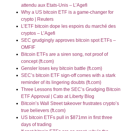
attendu aux Etats-Unis – L’Agefi
Why a US bitcoin ETF is a game-changer for
crypto | Reuters
L’ETF bitcoin dope les espoirs du marché des
cryptos – L’Agefi
SEC grudgingly approves bitcoin spot ETFs –
OMFIF
Bitcoin ETFs are a siren song, not proof of
concept (ft.com)
Gensler loses key bitcoin battle (ft.com)
SEC’s bitcoin ETF sign-off comes with a stark
reminder of its lingering doubts (ft.com)
Three Lessons from the SEC’s Grudging Bitcoin
ETF Approval | Cato at Liberty Blog
Bitcoin’s Wall Street takeover frustrates crypto’s
true believers (ft.com)
US bitcoin ETFs pull in $871mn in first three
days of trading