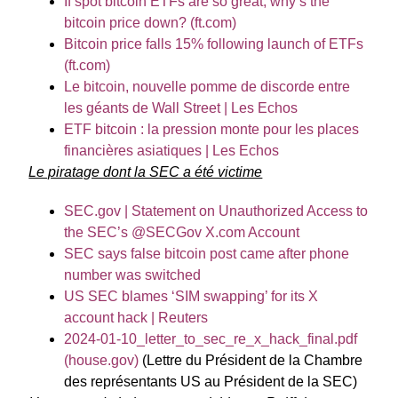
If spot bitcoin ETFs are so great, why’s the
bitcoin price down? (ft.com)
Bitcoin price falls 15% following launch of ETFs
(ft.com)
Le bitcoin, nouvelle pomme de discorde entre
les géants de Wall Street | Les Echos
ETF bitcoin : la pression monte pour les places
financières asiatiques | Les Echos
Le piratage dont la SEC a été victime
SEC.gov | Statement on Unauthorized Access to
the SEC’s @SECGov X.com Account
SEC says false bitcoin post came after phone
number was switched
US SEC blames ‘SIM swapping’ for its X
account hack | Reuters
2024-01-10_letter_to_sec_re_x_hack_final.pdf
(house.gov)
(Lettre du Président de la Chambre
des représentants US au Président de la SEC)