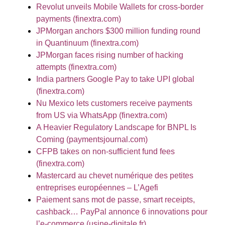
Revolut unveils Mobile Wallets for cross-border
payments (finextra.com)
JPMorgan anchors $300 million funding round
in Quantinuum (finextra.com)
JPMorgan faces rising number of hacking
attempts (finextra.com)
India partners Google Pay to take UPI global
(finextra.com)
Nu Mexico lets customers receive payments
from US via WhatsApp (finextra.com)
A Heavier Regulatory Landscape for BNPL Is
Coming (paymentsjournal.com)
CFPB takes on non-sufficient fund fees
(finextra.com)
Mastercard au chevet numérique des petites
entreprises européennes – L’Agefi
Paiement sans mot de passe, smart receipts,
cashback… PayPal annonce 6 innovations pour
l’e-commerce (usine-digitale.fr)