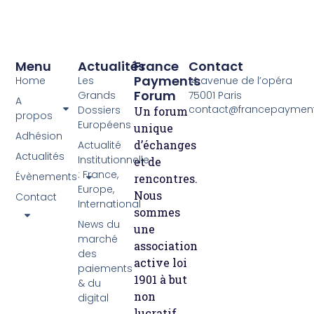
Menu
Actualités
France
Contact
Payments
Home
Les
14 avenue de l’opéra
Forum
Grands
75001 Paris
A
contact@francepayment
Dossiers
Un forum
propos
Européens
unique
Adhésion
d’échanges
Actualité
Actualités
Institutionnelle
et de
: France,
Évènements
rencontres.
Europe,
Nous
Contact
International
sommes
News du
une
marché
association
des
active loi
paiements
1901 à but
& du
non
digital
lucratif.