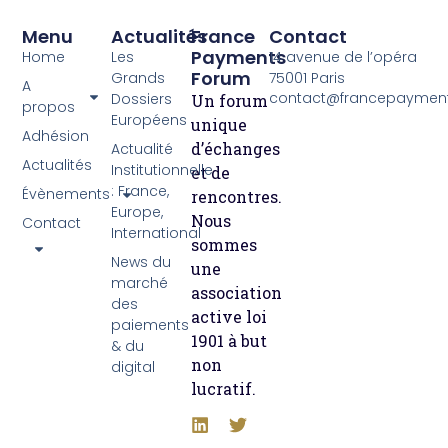
Menu
Actualités
France
Contact
Payments
Home
Les
14 avenue de l’opéra
Forum
Grands
75001 Paris
A
contact@francepayment
Dossiers
Un forum
propos
Européens
unique
Adhésion
d’échanges
Actualité
Actualités
Institutionnelle
et de
: France,
Évènements
rencontres.
Europe,
Nous
Contact
International
sommes
News du
une
marché
association
des
active loi
paiements
1901 à but
& du
non
digital
lucratif.