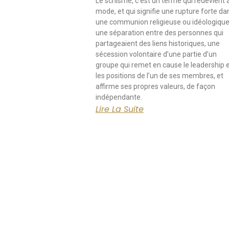
Le schisme, c’est un terme qui redevient à
mode, et qui signifie une rupture forte da
une communion religieuse ou idéologique
une séparation entre des personnes qui
partageaient des liens historiques, une
sécession volontaire d’une partie d’un
groupe qui remet en cause le leadership 
les positions de l’un de ses membres, et
affirme ses propres valeurs, de façon
indépendante.
Lire La Suite