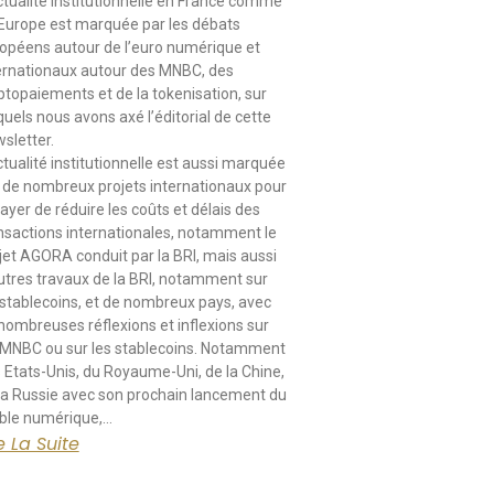
ctualité institutionnelle en France comme
Europe est marquée par les débats
opéens autour de l’euro numérique et
ernationaux autour des MNBC, des
ptopaiements et de la tokenisation, sur
quels nous avons axé l’éditorial de cette
sletter.
ctualité institutionnelle est aussi marquée
 de nombreux projets internationaux pour
ayer de réduire les coûts et délais des
nsactions internationales, notamment le
jet AGORA conduit par la BRI, mais aussi
utres travaux de la BRI, notamment sur
 stablecoins, et de nombreux pays, avec
nombreuses réflexions et inflexions sur
 MNBC ou sur les stablecoins. Notamment
 Etats-Unis, du Royaume-Uni, de la Chine,
la Russie avec son prochain lancement du
ble numérique,…
e La Suite