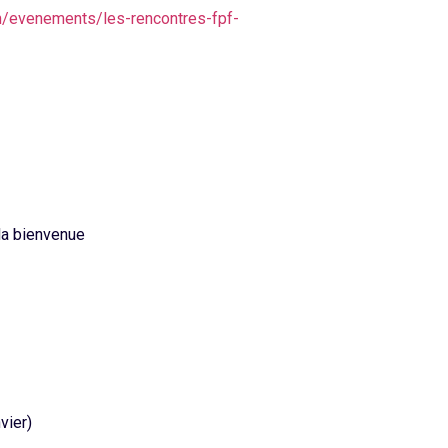
m/evenements/les-rencontres-fpf-
 la bienvenue
vier)