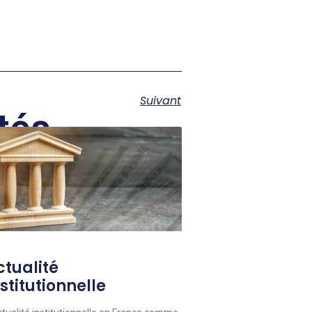
Suivant
tés
ctualité
stitutionnelle