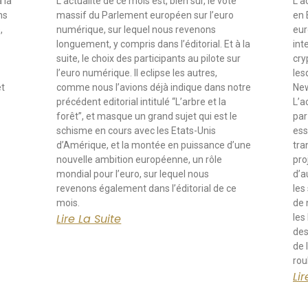
 la
L’actualité de ce mois est, bien sûr, le vote
L’a
ns
massif du Parlement européen sur l’euro
en 
,
numérique, sur lequel nous revenons
eur
longuement, y compris dans l’éditorial. Et à la
int
suite, le choix des participants au pilote sur
cry
l’euro numérique. Il eclipse les autres,
les
et
comme nous l’avions déjà indique dans notre
New
précédent editorial intitulé “L’arbre et la
L’a
forêt”, et masque un grand sujet qui est le
par
schisme en cours avec les Etats-Unis
ess
d’Amérique, et la montée en puissance d’une
tra
nouvelle ambition européenne, un rôle
pro
mondial pour l’euro, sur lequel nous
d’a
revenons également dans l’éditorial de ce
les
mois.
de 
Lire La Suite
les
des
de 
rou
Lir