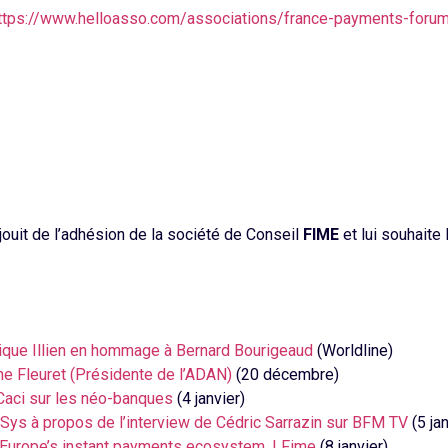
ttps://www.helloasso.com/associations/france-payments-foru
uit de l’adhésion de la société de Conseil
FIME
et lui souhaite
ique Illien en hommage à Bernard Bourigeaud
(Worldline)
ne Fleuret (Présidente de l’ADAN)
(20 décembre)
Caci sur les néo-banques
(4 janvier)
Sys à propos de l’interview de Cédric Sarrazin sur BFM TV
(5 jan
 Europe’s instant payments ecosystem. | Fime
(8 janvier)