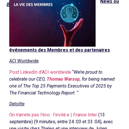
News ou
annonces.
événements des Membres et des partenaires
ACI Worldwide
Post LinkedIn d’ACI worldwide
“
We’re proud to
celebrate our CEO,
Thomas Warsop
, for being named
one of The Top 25 Payments Executives of 2025 by
The Financial Technology Report.
“
Deloitte
On n’arrete pas l’éco : l’invité.e | France Inter
(13
septembre) (9 minutes, entre 24 :03 et 33 :04), avec
une visite chez Thales et une interview de Julien