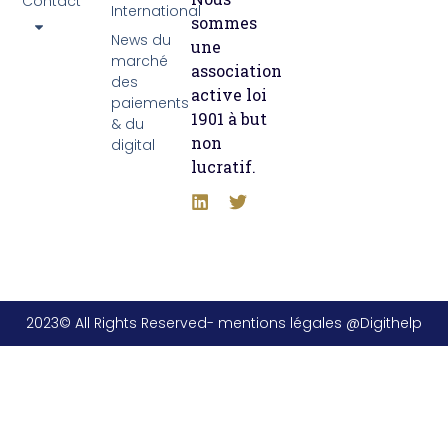
Contact
International
sommes
News du
une
marché
association
des
active loi
paiements
1901 à but
& du
non
digital
lucratif.
2023© All Rights Reserved- mentions légales @Digithelp