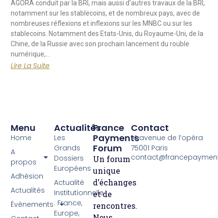
AGORA conduit par la BRI, mais aussi d’autres travaux de la BRI,
notamment sur les stablecoins, et de nombreux pays, avec de
nombreuses réflexions et inflexions sur les MNBC ou sur les
stablecoins. Notamment des Etats-Unis, du Royaume-Uni, de la
Chine, de la Russie avec son prochain lancement du rouble
numérique,…
Lire La Suite
Menu
Actualités
France
Contact
Payments
Home
Les
14 avenue de l’opéra
Forum
Grands
75001 Paris
A
contact@francepayment
Dossiers
Un forum
propos
Européens
unique
Adhésion
d’échanges
Actualité
Actualités
Institutionnelle
et de
: France,
Évènements
rencontres.
Europe,
Nous