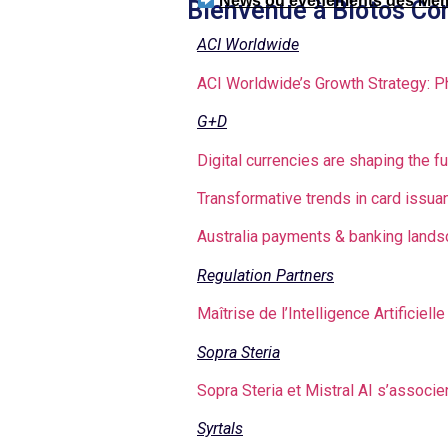
News ou événements des Me
Bienvenue à Biotos Con
ACI Worldwide
ACI Worldwide’s Growth Strategy: P
G+D
Digital currencies are shaping the f
Transformative trends in card issua
Australia payments & banking lands
Regulation Partners
Maîtrise de l’Intelligence Artificiel
Sopra Steria
Sopra Steria et Mistral AI s’associ
Syrtals