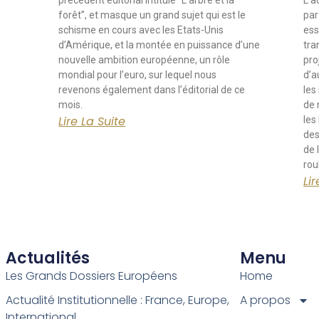
précédent editorial intitulé “L’arbre et la
L’a
forêt”, et masque un grand sujet qui est le
par
schisme en cours avec les Etats-Unis
ess
d’Amérique, et la montée en puissance d’une
tra
nouvelle ambition européenne, un rôle
pro
mondial pour l’euro, sur lequel nous
d’a
revenons également dans l’éditorial de ce
les
mois.
de 
Lire La Suite
les
des
de 
rou
Lir
Actualités
Menu
Les Grands Dossiers Européens
Home
Actualité Institutionnelle : France, Europe,
A propos
International