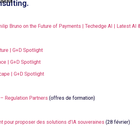
mbres
sulting.
hilip Bruno on the Future of Payments | Techedge AI | Latest A
uture | G+D Spotlight
nce | G+D Spotlight
cape | G+D Spotlight
le – Regulation Partners
(offres de formation)
ent pour proposer des solutions d’IA souveraines
(28 février)