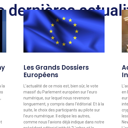
s dernières actuali
hy
Les Grands Dossiers
A
Européens
In
 la
L’actualité de ce mois est, bien sûr, le vote
L’a
ns
massif du Parlement européen sur l’euro
en 
,
numérique, sur lequel nous revenons
eur
longuement, y compris dans l’éditorial. Et à la
int
suite, le choix des participants au pilote sur
cry
l’euro numérique. Il eclipse les autres,
les
et
comme nous l’avions déjà indique dans notre
New