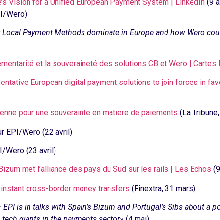
e’s Vision for a Unified European Payment System | LinkedIn
(9 a
PI/Wero)
 Local Payment Methods dominate in Europe and how Wero could 
émentarité et la souveraineté des solutions CB et Wero | Cartes
entative European digital payment solutions to join forces in fa
péenne pour une souverainté en matière de paiements
(La Tribune, 
r EPI/Wero (22 avril)
/Wero (23 avril)
Bizum met l’alliance des pays du Sud sur les rails | Les Echos
(9
instant cross-border money transfers
(Finextra, 31 mars)
«
EPI is in talks with Spain’s Bizum and Portugal’s Sibs about a p
. tech giants in the payments sector
» (4 mai)