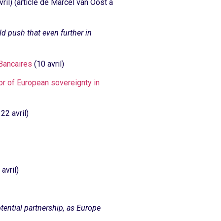
vril) (article de Marcel van Oost à
push that even further in
 Bancaires
(10 avril)
vor of European sovereignty in
22 avril)
 avril)
otential partnership, as Europe