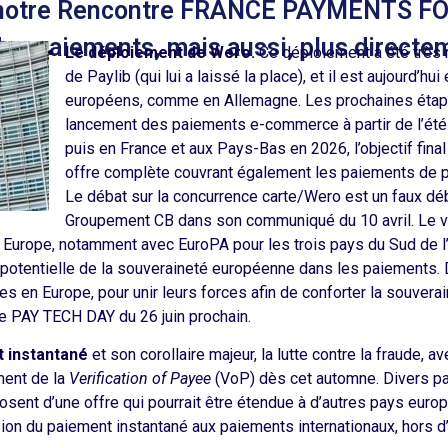
 notre Rencontre FRANCE PAYMENTS FORU
es paiements, mais aussi, plus directem
Le déploiement de Wero.
Ce déploiement a été très r
de Paylib (qui lui a laissé la place), et il est aujourd’h
européens, comme en Allemagne. Les prochaines étap
lancement des paiements e-commerce à partir de l’été
puis en France et aux Pays-Bas en 2026, l’objectif fina
offre complète couvrant également les paiements de p
Le débat sur la concurrence carte/Wero est un faux déb
Groupement CB dans son communiqué du 10 avril. Le vr
 Europe, notamment avec EuroPA pour les trois pays du Sud de l’E
otentielle de la souveraineté européenne dans les paiements. D’
s en Europe, pour unir leurs forces afin de conforter la souvera
tre PAY TECH DAY du 26 juin prochain.
 instantané
et son corollaire majeur, la lutte contre la fraude,
ment de la
Verification of Payee
(VoP) dès cet automne. Divers 
osent d’une offre qui pourrait être étendue à d’autres pays eur
ension du paiement instantané aux paiements internationaux, hors d