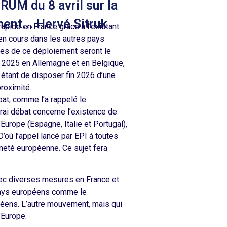
M du 8 avril sur la
ent... Hervé Sitruk
apide en France grâce à l’existant
ui en cours dans les autres pays
es de ce déploiement seront le
 2025 en Allemagne et en Belgique,
l étant de disposer fin 2026 d’une
roximité.
at, comme l’a rappelé le
ai débat concerne l’existence de
urope (Espagne, Italie et Portugal),
où l’appel lancé par EPI à toutes
ineté européenne. Ce sujet fera
 avec diverses mesures en France et
pays européens comme le
opéens. L’autre mouvement, mais qui
’Europe.