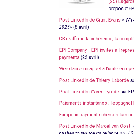
(25) Lagard
propos d’E
Post LinkedIn de Grant Evans
«
Why
2025
» (8 avril)
CB réaffirme la cohérence, la compl
EPI Company | EPI invites all repres
payments
(22 avril)
Wero lance un appel à l’unité euro
Post LinkedIn de Thierry Laborde
su
Post LinkedIn d’Yves Tyrode
sur EPI
Paiements instantanés : l’espagnol 
European payment schemes turn on 
Post LinkedIn de Marcel van Oost
pushes to reduce its reliance on U.S