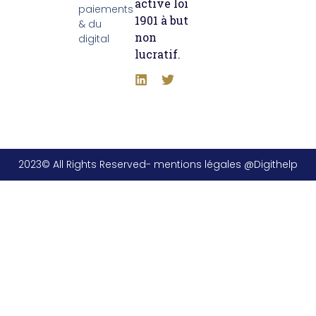
active loi
paiements
1901 à but
& du
non
digital
lucratif.
2023© All Rights Reserved- mentions légales @Digithelp