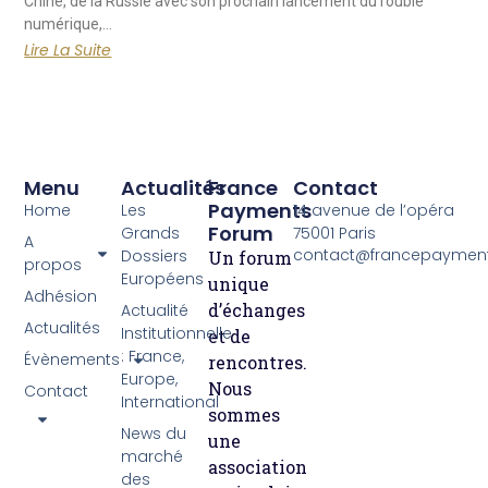
Chine, de la Russie avec son prochain lancement du rouble
numérique,…
Lire La Suite
Menu
Actualités
France
Contact
Payments
Home
Les
14 avenue de l’opéra
Forum
Grands
75001 Paris
A
contact@francepayment
Dossiers
Un forum
propos
Européens
unique
Adhésion
d’échanges
Actualité
Actualités
Institutionnelle
et de
: France,
Évènements
rencontres.
Europe,
Nous
Contact
International
sommes
News du
une
marché
association
des