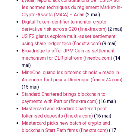
L’Adan répond aux consultations de l’ESMA sur
les normes techniques du règlement Market-in-
Crypto-Assets (MiCA) – Adan
(2 mai)
Digital Token Identifier to monitor crypto-
derivative risk across G20 (finextra.com)
(2 mai)
US FS giants explore multi-asset settlement
using share ledger tech (finextra.com)
(9 mai)
Broadridge to offer JPM Coin as settlement
mechanism for DLR platform (finextra.com)
(14
mai)
MineOne, quand les bitcoins chinois « made in
America » font peur à l’Amérique (france24.com)
(15 mai)
Standard Chartered brings blockchain to
payments with Partior (finextra.com)
(16 mai)
Mastercard and Standard Chartered pilot
tokenised deposits (finextra.com)
(16 mai)
Mastercard picks new batch of crypto and
blockchain Start Path firms (finextra.com)
(17