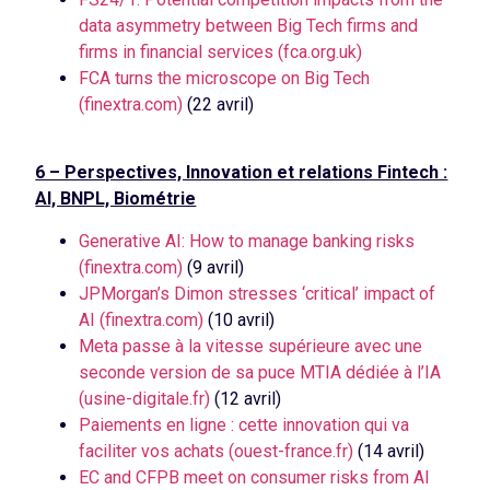
data asymmetry between Big Tech firms and
firms in financial services (fca.org.uk)
FCA turns the microscope on Big Tech
(finextra.com)
(22 avril)
6 – Perspectives, Innovation et relations Fintech :
AI, BNPL, Biométrie
Generative AI: How to manage banking risks
(finextra.com)
(9 avril)
JPMorgan’s Dimon stresses ‘critical’ impact of
AI (finextra.com)
(10 avril)
Meta passe à la vitesse supérieure avec une
seconde version de sa puce MTIA dédiée à l’IA
(usine-digitale.fr)
(12 avril)
Paiements en ligne : cette innovation qui va
faciliter vos achats (ouest-france.fr)
(14 avril)
EC and CFPB meet on consumer risks from AI