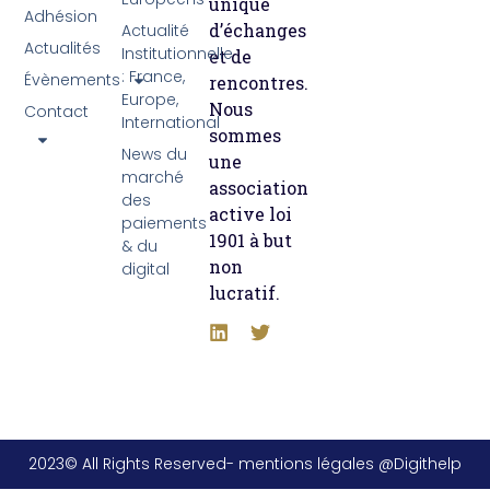
unique
Adhésion
d’échanges
Actualité
Actualités
Institutionnelle
et de
: France,
Évènements
rencontres.
Europe,
Nous
Contact
International
sommes
News du
une
marché
association
des
active loi
paiements
1901 à but
& du
non
digital
lucratif.
2023© All Rights Reserved- mentions légales @Digithelp