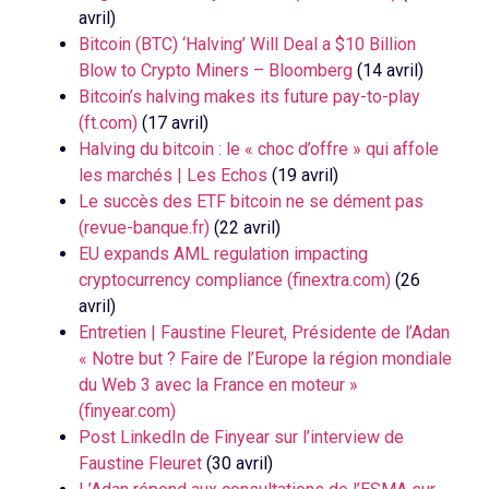
avril)
Bitcoin (BTC) ‘Halving’ Will Deal a $10 Billion
Blow to Crypto Miners – Bloomberg
(14 avril)
Bitcoin’s halving makes its future pay-to-play
(ft.com)
(17 avril)
Halving du bitcoin : le « choc d’offre » qui affole
les marchés | Les Echos
(19 avril)
Le succès des ETF bitcoin ne se dément pas
(revue-banque.fr)
(22 avril)
EU expands AML regulation impacting
cryptocurrency compliance (finextra.com)
(26
avril)
Entretien | Faustine Fleuret, Présidente de l’Adan
« Notre but ? Faire de l’Europe la région mondiale
du Web 3 avec la France en moteur »
(finyear.com)
Post LinkedIn de Finyear sur l’interview de
Faustine Fleuret
(30 avril)