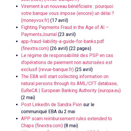
Virement à un nouveau bénéficiaire : pourquoi
votre banque vous impose (encore) un délai ?
(moneyvox.fr)
(17 avril)
Fighting Payments Fraud in the Age of AI –
PaymentsJournal
(23 avril)
app-fraud-liability-a-guide-for-banks.pdf
(finextra.com)
(26 avril) (22 pages)
Le régime de responsabilité des PSP en cas
d’opérations de paiement non autorisées est
exclusif (revue-banque.fr)
(25 avril)
The EBA will start collecting information on
natural persons through its AML/CFT database,
EuReCA | European Banking Authority (europa.eu)
(2 mai)
Post LinkedIn de Sandra Pion
sur le
communiqué EBA du 2 mai
APP scam reimbursement rules extended to
Chaps (finextra.com)
(8 mai)