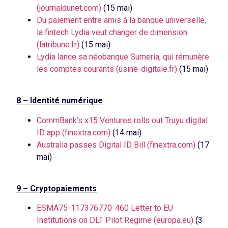
(journaldunet.com)
(15 mai)
Du paiement entre amis à la banque universelle,
la fintech Lydia veut changer de dimension
(latribune.fr)
(15 mai)
Lydia lance sa néobanque Sumeria, qui rémunère
les comptes courants (usine-digitale.fr)
(15 mai)
8 – Identité numérique
CommBank’s x15 Ventures rolls out Truyu digital
ID app (finextra.com)
(14 mai)
Australia passes Digital ID Bill (finextra.com)
(17
mai)
9 – Cryptopaiements
ESMA75-117376770-460 Letter to EU
Institutions on DLT Pilot Regime (europa.eu)
(3