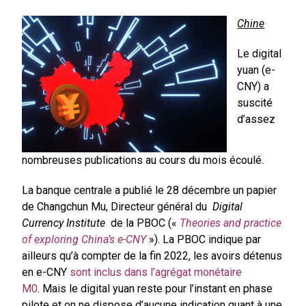
Chine
Le digital
yuan (e-
CNY) a
suscité
d’assez
nombreuses publications au cours du mois écoulé.
La banque centrale a publié le 28 décembre un papier
de Changchun Mu, Directeur général du
Digital
Currency Institute
de la PBOC («
Theories and practice
of exploring China’s e-CNY
»). La PBOC indique par
ailleurs qu’à compter de la fin 2022, les avoirs détenus
en e-CNY
sont inclus dans l’agrégat monétaire
M0
.
Mais le digital yuan reste pour l’instant en phase
pilote et on ne dispose d’aucune indication quant à une