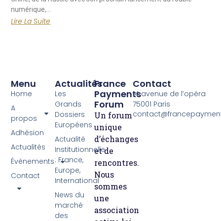
numérique,…
Lire La Suite
Menu
Actualités
France
Contact
Payments
Home
Les
14 avenue de l’opéra
Forum
Grands
75001 Paris
A
contact@francepayment
Dossiers
Un forum
propos
Européens
unique
Adhésion
d’échanges
Actualité
Actualités
Institutionnelle
et de
: France,
Évènements
rencontres.
Europe,
Nous
Contact
International
sommes
News du
une
marché
association
des