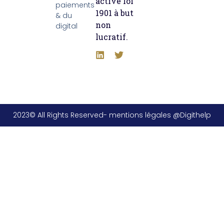
active loi
paiements
1901 à but
& du
non
digital
lucratif.
2023© All Rights Reserved- mentions légales @Digithelp