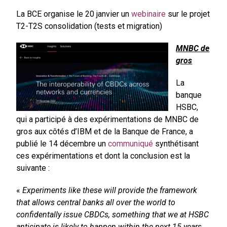
La BCE organise le 20 janvier un
webinaire
sur le projet
T2-T2S consolidation (tests et migration)
MNBC de
gros
La
banque
HSBC,
qui a participé à des expérimentations de MNBC de
gros aux côtés d’IBM et de la Banque de France, a
publié le 14 décembre un
communiqué
synthétisant
ces expérimentations et dont la conclusion est la
suivante :
«
Experiments like these will provide the framework
that allows central banks all over the world to
confidentally issue CBDCs, something that we at HSBC
anticipate is likely to happen within the next 15 years.