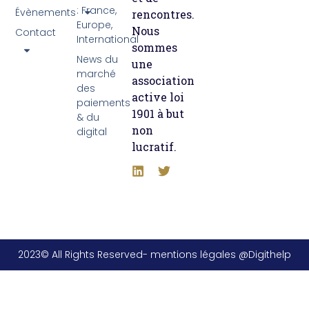
: France,
Évènements
rencontres.
Europe,
Nous
Contact
International
sommes
News du
une
marché
association
des
active loi
paiements
1901 à but
& du
non
digital
lucratif.
2023© All Rights Reserved- mentions légales @Digithelp