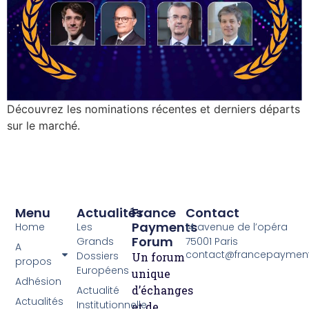
Découvrez les nominations récentes et derniers départs
sur le marché.
Menu
Actualités
France
Contact
Payments
Home
Les
14 avenue de l’opéra
Forum
Grands
75001 Paris
A
contact@francepayment
Dossiers
Un forum
propos
Européens
unique
Adhésion
d’échanges
Actualité
Actualités
Institutionnelle
et de