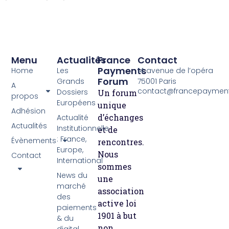
Menu
Actualités
France
Contact
Payments
Home
Les
14 avenue de l’opéra
Forum
Grands
75001 Paris
A
contact@francepayment
Dossiers
Un forum
propos
Européens
unique
Adhésion
d’échanges
Actualité
Actualités
Institutionnelle
et de
: France,
Évènements
rencontres.
Europe,
Nous
Contact
International
sommes
News du
une
marché
association
des
active loi
paiements
1901 à but
& du
non
digital