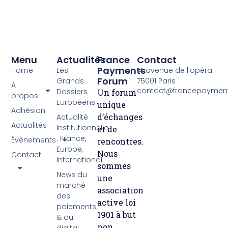
Menu
Actualités
France
Contact
Payments
Home
Les
14 avenue de l’opéra
Forum
Grands
75001 Paris
A
contact@francepayment
Dossiers
Un forum
propos
Européens
unique
Adhésion
d’échanges
Actualité
Actualités
Institutionnelle
et de
: France,
Évènements
rencontres.
Europe,
Nous
Contact
International
sommes
News du
une
marché
association
des
active loi
paiements
1901 à but
& du
non
digital