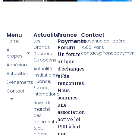
Menu
Actualités
France
Contact
Payments
Home
Les
14 avenue de l’opéra
Forum
Grands
75001 Paris
A
contact@francepayment
Dossiers
Un forum
propos
Européens
unique
Adhésion
d’échanges
Actualité
Actualités
Institutionnelle
et de
: France,
Évènements
rencontres.
Europe,
Nous
Contact
International
sommes
News du
une
marché
association
des
active loi
paiements
1901 à but
& du
non
digital