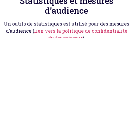
Statistiques et mesures
d’audience
Un outils de statistiques est utilisé pour des mesures
d’audience (
lien vers la politique de confidentialité
du fournisseur
).
Durées de stockage de vos
données
Pour les utilisateurs et utilisatrices qui
s’enregistrent sur notre site (si cela est possible),
nous stockons également les données personnelles
indiquées dans leur profil. Tous les utilisateurs et
utilisatrices peuvent voir, modifier ou supprimer
leurs informations personnelles à tout moment (à
l’exception de leur nom d’utilisateur·ice). Les
gestionnaires du site peuvent aussi voir et modifier