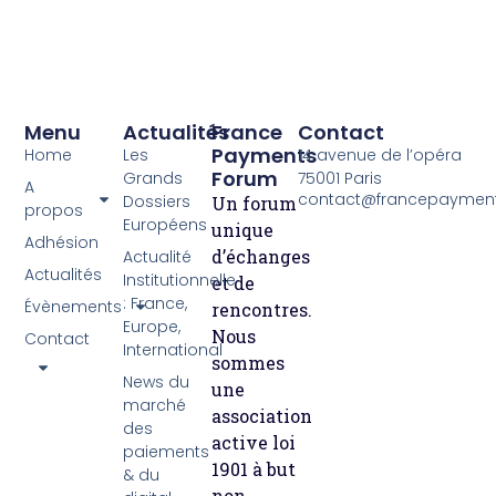
Menu
Actualités
France
Contact
Payments
Home
Les
14 avenue de l’opéra
Forum
Grands
75001 Paris
A
contact@francepayment
Dossiers
Un forum
propos
Européens
unique
Adhésion
d’échanges
Actualité
Actualités
Institutionnelle
et de
: France,
Évènements
rencontres.
Europe,
Nous
Contact
International
sommes
News du
une
marché
association
des
active loi
paiements
1901 à but
& du
non