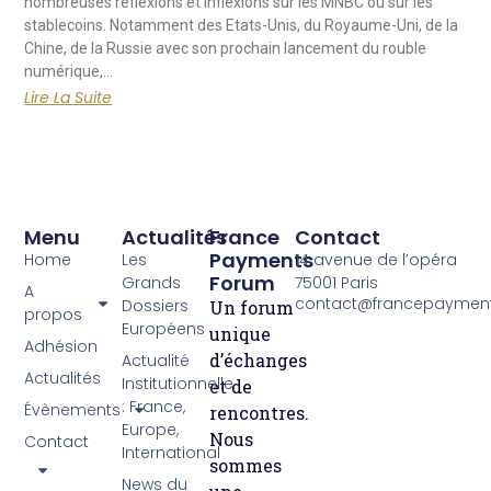
nombreuses réflexions et inflexions sur les MNBC ou sur les
stablecoins. Notamment des Etats-Unis, du Royaume-Uni, de la
Chine, de la Russie avec son prochain lancement du rouble
numérique,…
Lire La Suite
Menu
Actualités
France
Contact
Payments
Home
Les
14 avenue de l’opéra
Forum
Grands
75001 Paris
A
contact@francepayment
Dossiers
Un forum
propos
Européens
unique
Adhésion
d’échanges
Actualité
Actualités
Institutionnelle
et de
: France,
Évènements
rencontres.
Europe,
Nous
Contact
International
sommes
News du