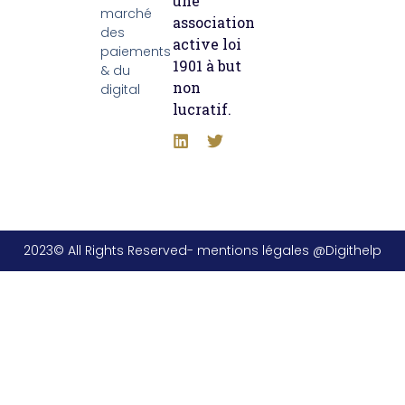
une
marché
association
des
active loi
paiements
1901 à but
& du
non
digital
lucratif.
2023© All Rights Reserved- mentions légales @Digithelp