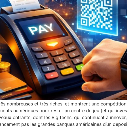
rês nombreuses et três riches, et montrent une compétition
ments numériques pour rester au centre du jeu (et qui inve
eaux entrants, dont les Big techs, qui continuent à innover,
 lancement pas les grandes banques américaines d’un depo