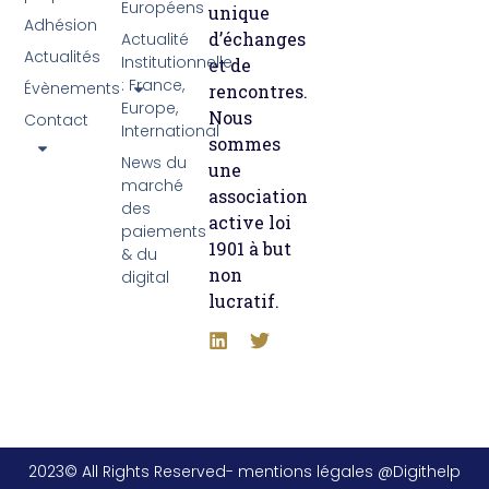
Européens
unique
Adhésion
d’échanges
Actualité
Actualités
Institutionnelle
et de
: France,
Évènements
rencontres.
Europe,
Nous
Contact
International
sommes
News du
une
marché
association
des
active loi
paiements
1901 à but
& du
non
digital
lucratif.
2023© All Rights Reserved- mentions légales @Digithelp