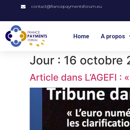
contact@francepaymentsforum.eu
Home
A propos
Jour :
16 octobre
Article dans L’AGEFI : 