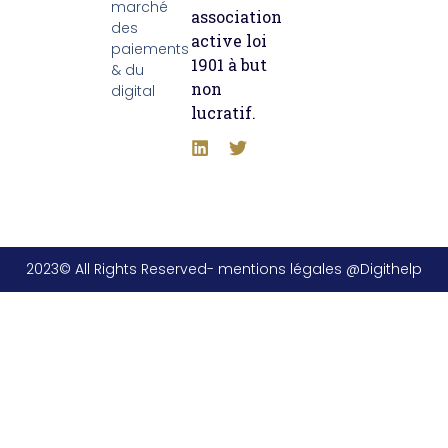
marché
association
des
active loi
paiements
1901 à but
& du
non
digital
lucratif.
2023© All Rights Reserved- mentions légales @Digithelp