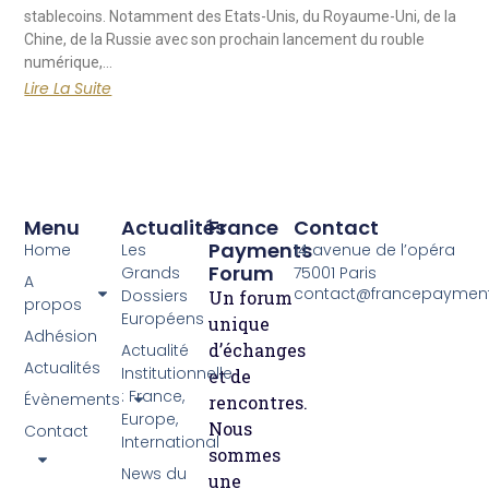
stablecoins. Notamment des Etats-Unis, du Royaume-Uni, de la
Chine, de la Russie avec son prochain lancement du rouble
numérique,…
Lire La Suite
Menu
Actualités
France
Contact
Payments
Home
Les
14 avenue de l’opéra
Forum
Grands
75001 Paris
A
contact@francepayment
Dossiers
Un forum
propos
Européens
unique
Adhésion
d’échanges
Actualité
Actualités
Institutionnelle
et de
: France,
Évènements
rencontres.
Europe,
Nous
Contact
International
sommes
News du
une