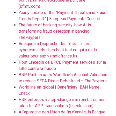
sont victimes d’escroquerie bancaire
(bfmtv.com)
Yearly update of the “Payment Threats and Fraud
Trends Report” | European Payments Council
The future of banking security: how AI is
transforming fraud detection in banking –
ThePaypers
Arnaques à l’approche des fêtes : « Les
cybercriminels cherchent tout ce qui a de la
valeur pour eux » (radiofrance.fr)
Post LinkedIn de BPCE Payment services sur la
lutte contre la fraude
BNP Paribas uses Worldline’s Account Validation
to reduce SEPA Direct Debit fraud – ThePaypers
Worldline en-global | Beneficiary IBAN Name
Check
PSR enforces « step-change » in reimbursement
rules for APP fraud victims (finextra.com)
À l’approche des fêtes de fin d’année, la Banque