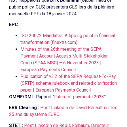
NB : Rappelons que
Dirk Bullmann
(Global Head of
public policy, CLS) présentera CLS lors de la plénière
mensuelle FPF du 18 janvier 2024.
EPC
ISO 20022 Mandates: A tipping point in financial
transformation (finextra.com)
Minutes of the 26th meeting of the SEPA
Payment Account Access Multi-Stakeholder
Group (SPAA MSG) – 6 November 2023 |
European Payments Council
Publication of v3.2 of the SEPA Request-To-Pay
(SRTP) scheme rulebook and related clarification
paper | European Payments Council
OMFIF/DMI :
Rapport “
Future of payments 2023
”
EBA Clearing :
Post LinkedIn de David Renault sur les
25 ans du système EURO1
STET :
Post LinkedIn de Régis Folbaum, Directeur