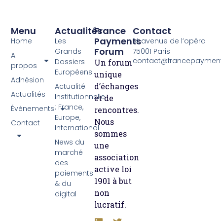
Menu
Actualités
France
Contact
Payments
Home
Les
14 avenue de l’opéra
Forum
Grands
75001 Paris
A
contact@francepayment
Dossiers
Un forum
propos
Européens
unique
Adhésion
d’échanges
Actualité
Actualités
Institutionnelle
et de
: France,
Évènements
rencontres.
Europe,
Nous
Contact
International
sommes
News du
une
marché
association
des
active loi
paiements
1901 à but
& du
non
digital
lucratif.