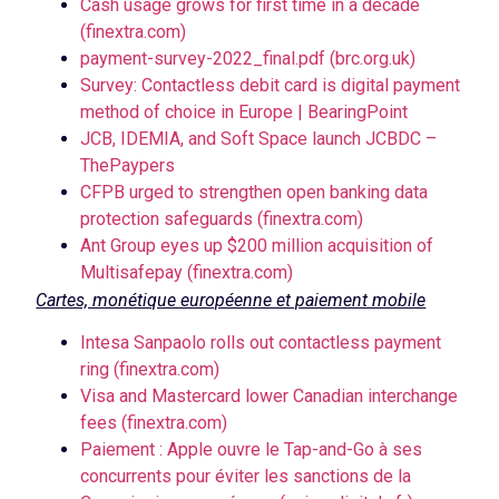
Cash usage grows for first time in a decade
(finextra.com)
payment-survey-2022_final.pdf (brc.org.uk)
Survey: Contactless debit card is digital payment
method of choice in Europe | BearingPoint
JCB, IDEMIA, and Soft Space launch JCBDC –
ThePaypers
CFPB urged to strengthen open banking data
protection safeguards (finextra.com)
Ant Group eyes up $200 million acquisition of
Multisafepay (finextra.com)
Cartes, monétique européenne et paiement mobile
Intesa Sanpaolo rolls out contactless payment
ring (finextra.com)
Visa and Mastercard lower Canadian interchange
fees (finextra.com)
Paiement : Apple ouvre le Tap-and-Go à ses
concurrents pour éviter les sanctions de la