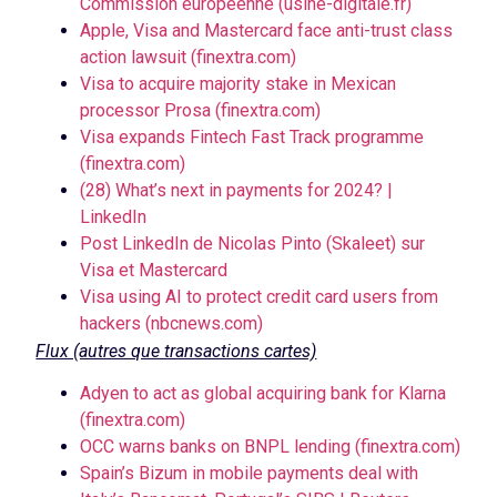
Commission européenne (usine-digitale.fr)
Apple, Visa and Mastercard face anti-trust class
action lawsuit (finextra.com)
Visa to acquire majority stake in Mexican
processor Prosa (finextra.com)
Visa expands Fintech Fast Track programme
(finextra.com)
(28) What’s next in payments for 2024? |
LinkedIn
Post LinkedIn de Nicolas Pinto (Skaleet) sur
Visa et Mastercard
Visa using AI to protect credit card users from
hackers (nbcnews.com)
Flux (autres que transactions cartes)
Adyen to act as global acquiring bank for Klarna
(finextra.com)
OCC warns banks on BNPL lending (finextra.com)
Spain’s Bizum in mobile payments deal with