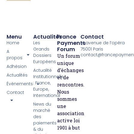
Menu
Actualités
France
Contact
Payments
Home
Les
14 avenue de l’opéra
Forum
Grands
75001 Paris
A
contact@francepayment
Dossiers
Un forum
propos
Européens
unique
Adhésion
d’échanges
Actualité
Actualités
Institutionnelle
et de
: France,
Évènements
rencontres.
Europe,
Nous
Contact
International
sommes
News du
une
marché
association
des
active loi
paiements
1901 à but
& du