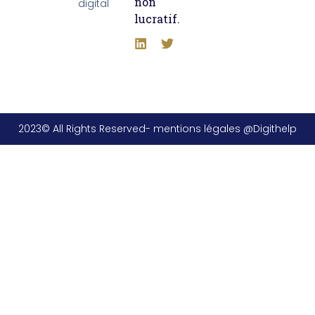
non
digital
lucratif.
2023© All Rights Reserved- mentions légales @Digithelp