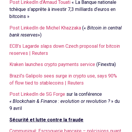
Post LinkedIn d’Arnaud Touati
« La Banque nationale
tchèque s’apprête à investir 7,3 milliards d’euros en
bitcoins »
Post LinkedIn de Michel Khazzaka
(«
Bitcoin in central
bank reserves
»)
ECB’s Lagarde slaps down Czech proposal for bitcoin
reserves | Reuters
Kraken launches crypto payments service
(Finextra)
Brazil’s Galipolo sees surge in crypto use, says 90%
of flow tied to stablecoins | Reuters
Post LinkedIn de SG Forge
sur la conférence
« Blockchain & Finance : evolution or revolution ?
» du
9 avril
Sécurité et lutte contre la fraude
Communiqué: Escroquerie bancaire – précisions quant