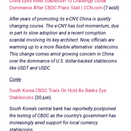
China Eyes RMB Stablecoin To Challenge Dollar
Dominance After CBDC Plans Stall | CCN.com
(7 août)
After years of promoting its e-CNY, China is quietly
changing course. The e-CNY has lost momentum, due
in part to slow adoption and a recent corruption
scandal involving its key architect. Now, officials are
warming up to a more flexible alternative: stablecoins.
This change comes amid growing concern in China
over the dominance of U.S. dollar-backed stablecoins
like USDT and USDC.
Corée
South Korea CBDC Trials On Hold As Banks Eye
Stablecoins
(30 juin)
South Korea’s central bank has reportedly postponed
the testing of CBDC as the country’s government has
increasingly aired support for local currency
stablecoins.